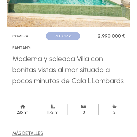
2.990.000 €
COMPRA
REF. C1236
SANTANYI
Moderna y soleada Villa con
bonitas vistas al mar situado a
pocos minutos de Cala LLombards
286 m²
1.172 m²
3
2
MÁS DETALLES