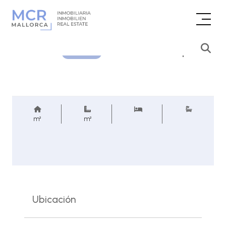
Consultar precio
REF.
m²
m²
Ubicación