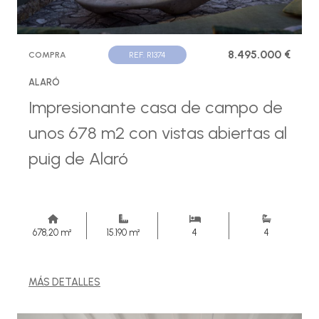
8.495.000 €
COMPRA
REF. R1374
ALARÓ
Impresionante casa de campo de
unos 678 m2 con vistas abiertas al
puig de Alaró
678,20 m²
15.190 m²
4
4
MÁS DETALLES