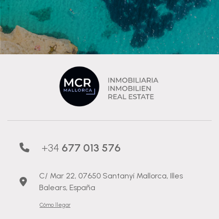
+34
677 013 576
C/ Mar 22, 07650 Santanyí Mallorca, Illes
Balears, España
Cómo llegar