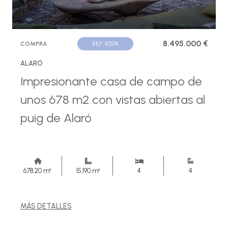
8.495.000 €
COMPRA
REF. R1374
ALARÓ
Impresionante casa de campo de
unos 678 m2 con vistas abiertas al
puig de Alaró
678,20 m²
15.190 m²
4
4
MÁS DETALLES