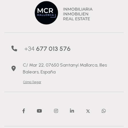
+34
677 013 576
C/ Mar 22, 07650 Santanyí Mallorca, Illes
Balears, España
Cómo llegar