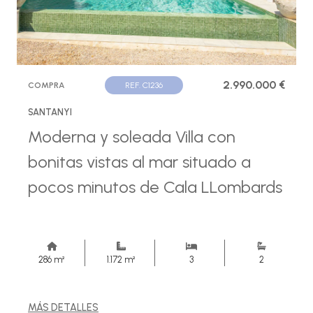
2.990.000 €
COMPRA
REF. C1236
SANTANYI
Moderna y soleada Villa con
bonitas vistas al mar situado a
pocos minutos de Cala LLombards
286 m²
1.172 m²
3
2
MÁS DETALLES