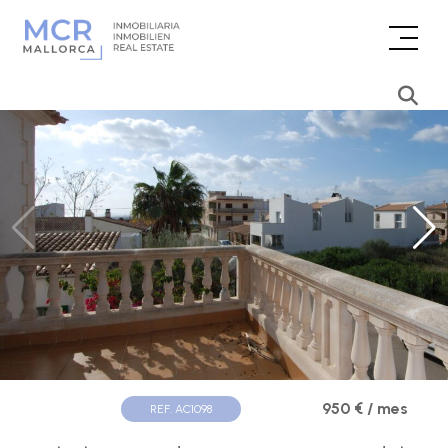
950 € / mes
REF. AC1098