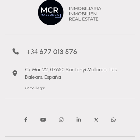
+34
677 013 576
C/ Mar 22, 07650 Santanyí Mallorca, Illes
Balears, España
Cómo llegar