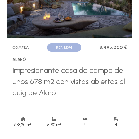
8.495.000 €
COMPRA
REF. R1374
ALARÓ
Impresionante casa de campo de
unos 678 m2 con vistas abiertas al
puig de Alaró
678,20 m²
15.190 m²
4
4