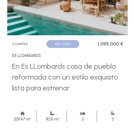
1.095.000 €
COMPRA
REF. P1303
ES LLOMBARDS
En Es LLombards casa de pueblo
reformada con un estilo exquisito
lista para estrenar
209,47 m²
110,16 m²
3
3