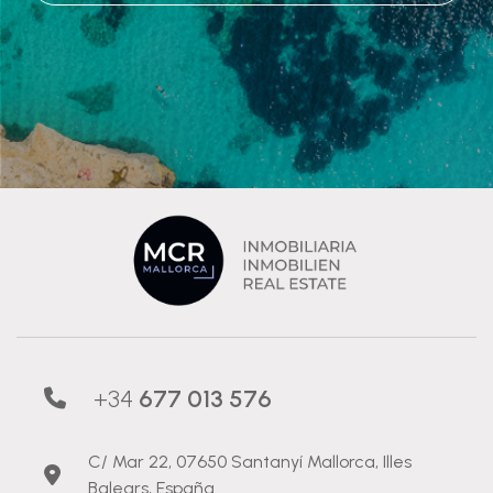
+34
677 013 576
C/ Mar 22, 07650 Santanyí Mallorca, Illes
Balears, España