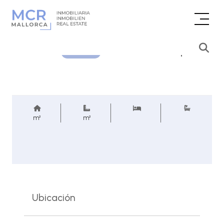
Consultar precio
REF.
m²
m²
Ubicación