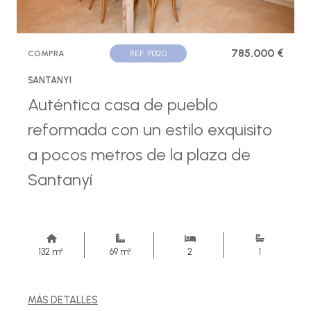
785.000 €
COMPRA
REF. P1320
SANTANYI
Auténtica casa de pueblo
reformada con un estilo exquisito
a pocos metros de la plaza de
Santanyí
132 m²
69 m²
2
1
MÁS DETALLES