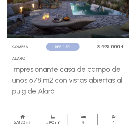
8.495.000 €
COMPRA
REF. R1374
ALARÓ
Impresionante casa de campo de
unos 678 m2 con vistas abiertas al
puig de Alaró
678,20 m²
15.190 m²
4
4