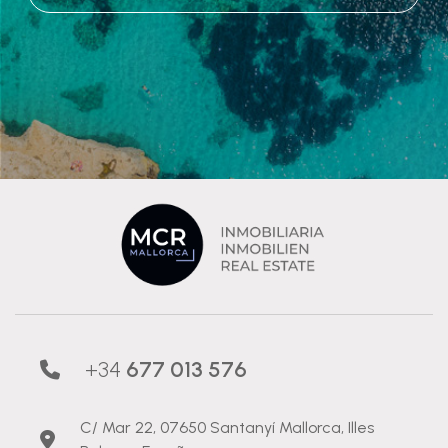
+34
677 013 576
C/ Mar 22, 07650 Santanyí Mallorca, Illes