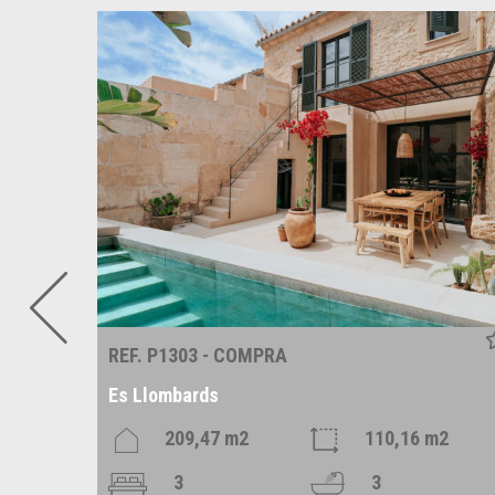
REF. P1303 - COMPRA
Es Llombards
209,47 m2
110,16 m2
3
3