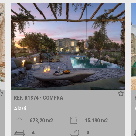
REF. R1374 - COMPRA
Alaró
678,20 m2
15.190 m2
4
4