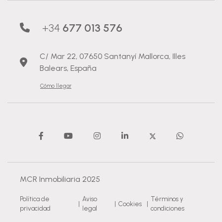
+34
677 013 576
C/ Mar 22, 07650 Santanyí Mallorca, Illes
Balears, España
Cómo llegar
MCR Inmobiliaria 2025
Política de
Aviso
Términos y
|
|
Cookies
|
privacidad
legal
condiciones