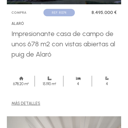
8.495.000 €
COMPRA
REF. R1374
ALARÓ
Impresionante casa de campo de
unos 678 m2 con vistas abiertas al
puig de Alaró
678,20 m²
15.190 m²
4
4
MÁS DETALLES