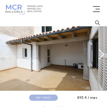
895 € / mes
REF. AP1057