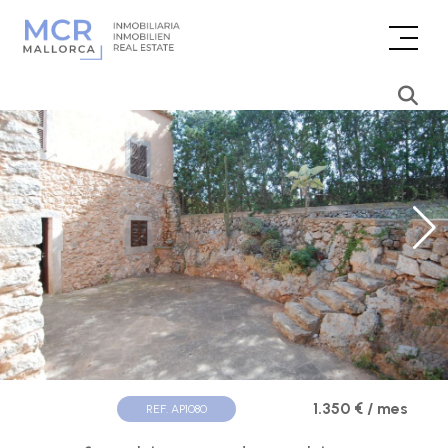
1.350 € / mes
REF. AP1080