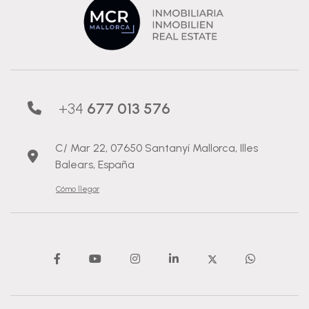
+34
677 013 576
C/ Mar 22, 07650 Santanyí Mallorca, Illes
Balears, España
Cómo llegar