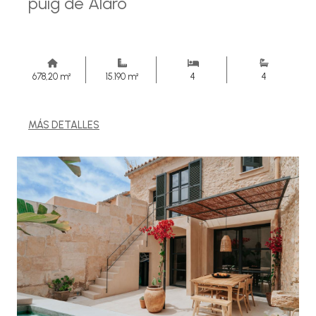
puig de Alaró
678,20 m²
15.190 m²
4
4
MÁS DETALLES