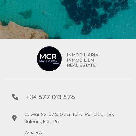
+34
677 013 576
C/ Mar 22, 07650 Santanyí Mallorca, Illes
Balears, España
Cómo llegar