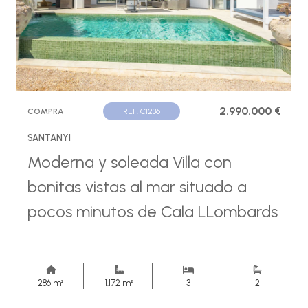
2.990.000 €
COMPRA
REF. C1236
SANTANYI
Moderna y soleada Villa con
bonitas vistas al mar situado a
pocos minutos de Cala LLombards
286 m²
1.172 m²
3
2