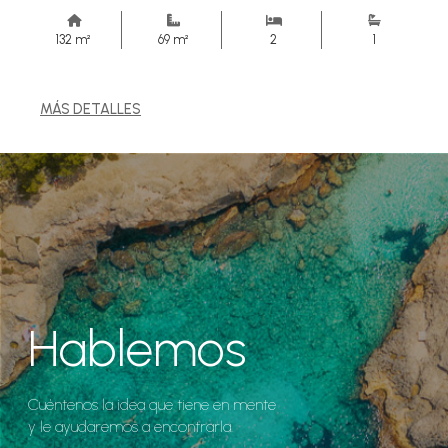
132 m²
69 m²
2
1
MÁS DETALLES
Hablemos
Cuéntenos la idea que tiene en mente
y le ayudaremos a encontrarla.