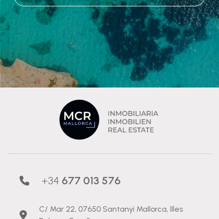
+34
677 013 576
C/ Mar 22, 07650 Santanyí Mallorca, Illes