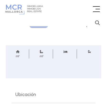
Consultar precio
REF.
m²
m²
Ubicación