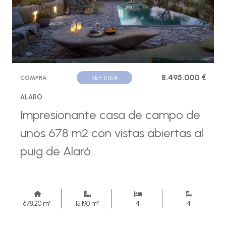
8.495.000 €
COMPRA
REF. R1374
ALARÓ
Impresionante casa de campo de
unos 678 m2 con vistas abiertas al
puig de Alaró
678,20 m²
15.190 m²
4
4