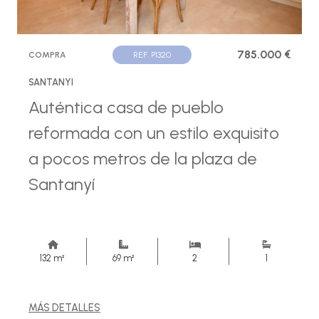
785.000 €
COMPRA
REF. P1320
SANTANYI
Auténtica casa de pueblo
reformada con un estilo exquisito
a pocos metros de la plaza de
Santanyí
132 m²
69 m²
2
1
MÁS DETALLES