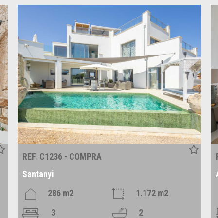
REF. C1236 - COMPRA
Santanyi
286 m2
1.172 m2
3
2