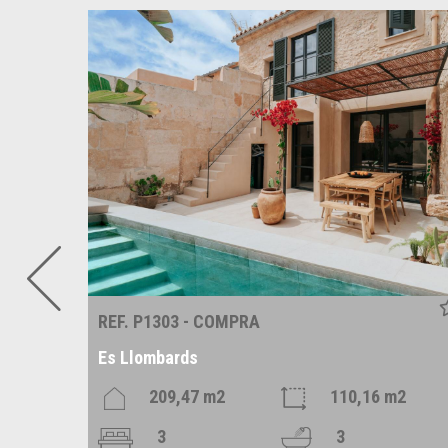
REF. P1303 - COMPRA
Es Llombards
209,47 m2
110,16 m2
3
3