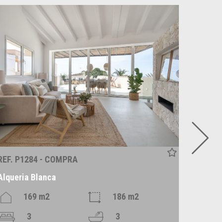
REF. P1284 - COMPRA
REF. R
Alqueria Blanca
Alaró
169 m2
186 m2
3
3