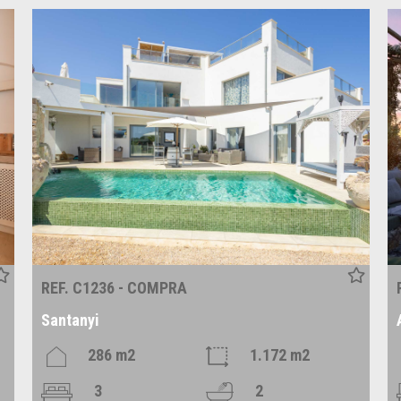
REF. C1236 - COMPRA
Santanyi
286 m2
1.172 m2
3
2