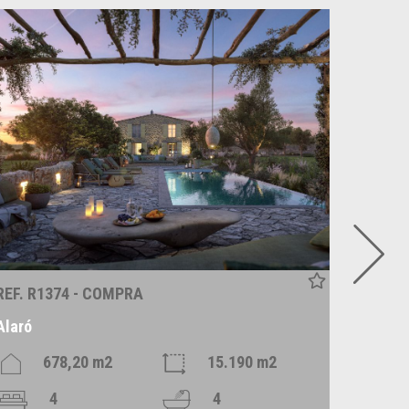
REF. R1374 - COMPRA
REF. P
Alaró
Alqueri
678,20 m2
15.190 m2
4
4