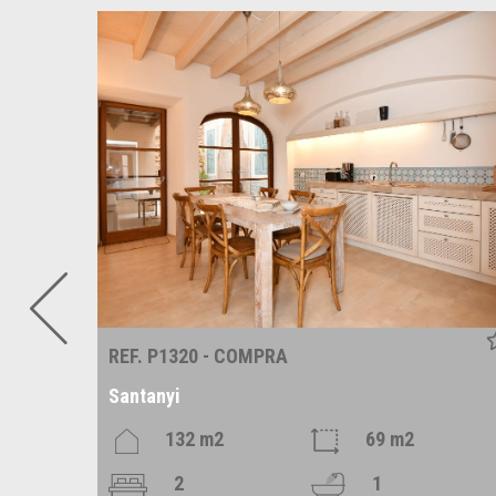
REF. P1320 - COMPRA
Santanyi
m2
132 m2
69 m2
2
1