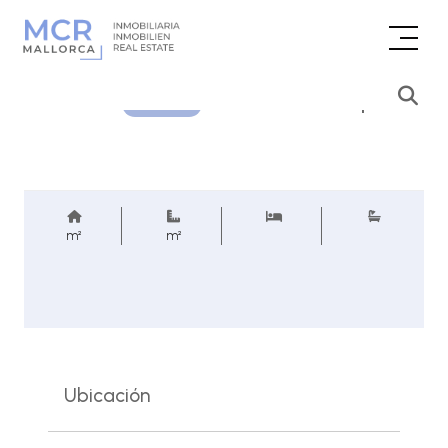
Consultar precio
REF.
m²
m²
Ubicación