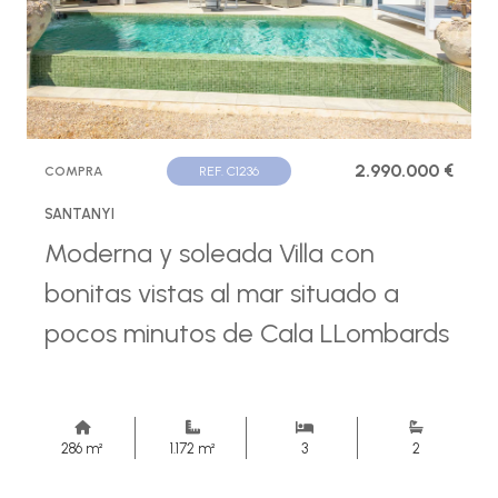
2.990.000 €
COMPRA
REF. C1236
SANTANYI
Moderna y soleada Villa con
bonitas vistas al mar situado a
pocos minutos de Cala LLombards
286 m²
1.172 m²
3
2