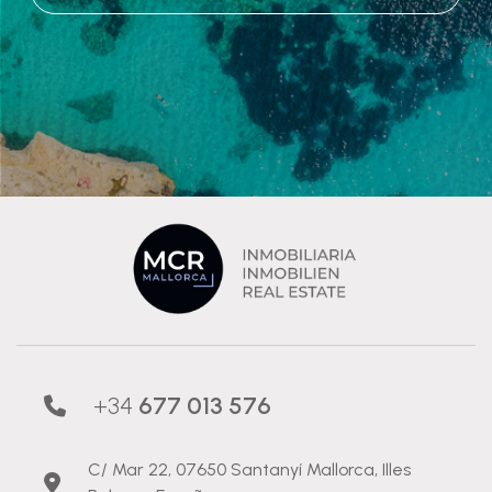
+34
677 013 576
C/ Mar 22, 07650 Santanyí Mallorca, Illes