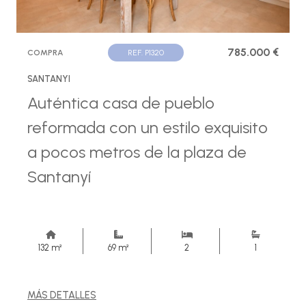
785.000 €
COMPRA
REF. P1320
SANTANYI
Auténtica casa de pueblo
reformada con un estilo exquisito
a pocos metros de la plaza de
Santanyí
132 m²
69 m²
2
1
MÁS DETALLES