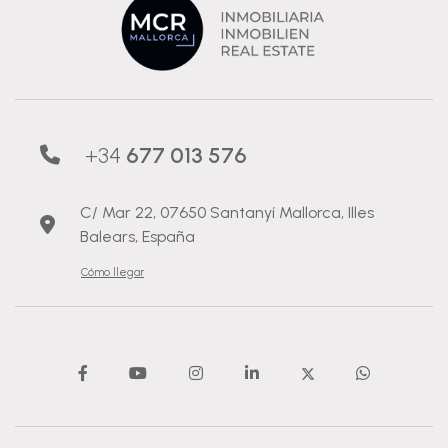
+34
677 013 576
C/ Mar 22, 07650 Santanyí Mallorca, Illes
Balears, España
Cómo llegar