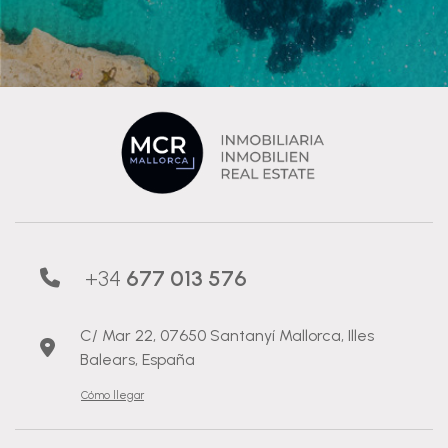
+34
677 013 576
C/ Mar 22, 07650 Santanyí Mallorca, Illes
Balears, España
Cómo llegar