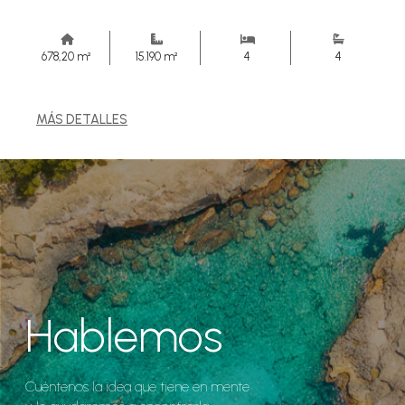
678,20 m²
15.190 m²
4
4
MÁS DETALLES
Hablemos
Cuéntenos la idea que tiene en mente