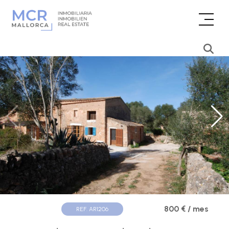
800 € / mes
REF. AR1206