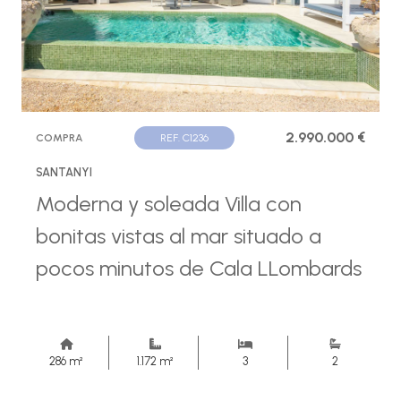
2.990.000 €
COMPRA
REF. C1236
SANTANYI
Moderna y soleada Villa con
bonitas vistas al mar situado a
pocos minutos de Cala LLombards
286 m²
1.172 m²
3
2