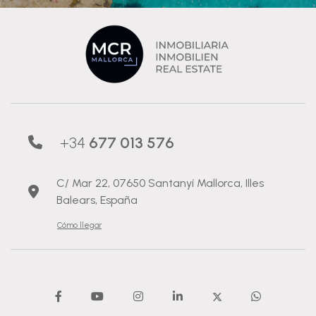
+34
677 013 576
C/ Mar 22, 07650 Santanyí Mallorca, Illes
Balears, España
Cómo llegar