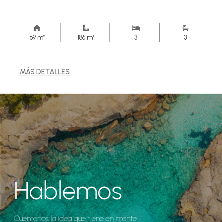
169 m²
186 m²
3
3
MÁS DETALLES
Hablemos
Cuéntenos la idea que tiene en mente