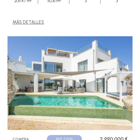
209,47 m²
110,16 m²
3
3
MÁS DETALLES
2.990.000 €
COMPRA
REF. C1236