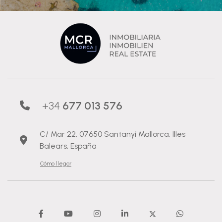
+34
677 013 576
C/ Mar 22, 07650 Santanyí Mallorca, Illes
Balears, España
Cómo llegar