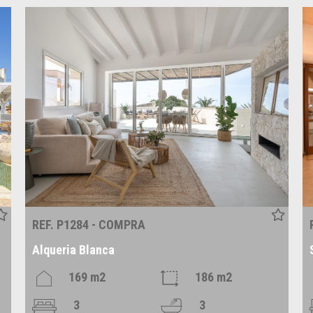
REF. P1284 - COMPRA
Alqueria Blanca
169 m2
186 m2
3
3