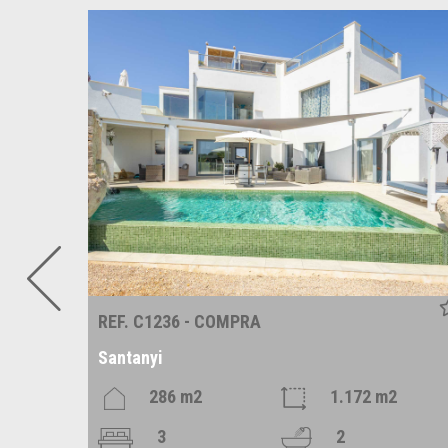
REF. C1236 - COMPRA
Santanyi
m2
286 m2
1.172 m2
3
2