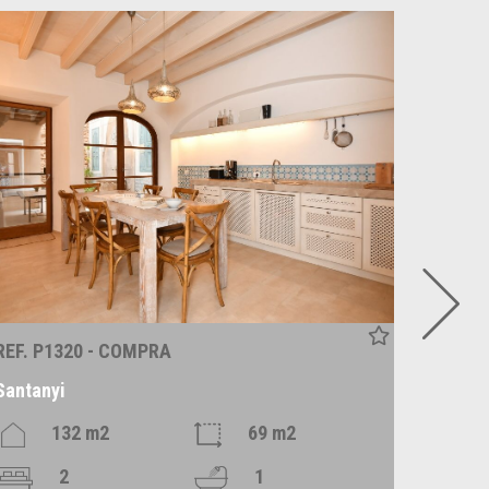
REF. P1320 - COMPRA
REF. R
Santanyi
Alaró
132 m2
69 m2
2
1