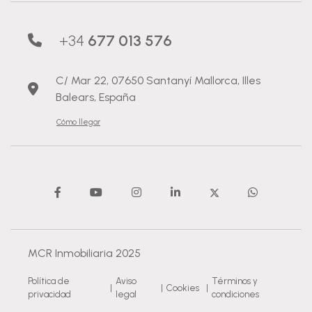
+34
677 013 576
C/ Mar 22, 07650 Santanyí Mallorca, Illes
Balears, España
Cómo llegar
MCR Inmobiliaria 2025
Política de
Aviso
Términos y
|
|
Cookies
|
privacidad
legal
condiciones