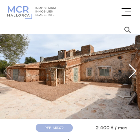
2.400 € / mes
REF. AR1372