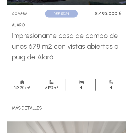
8.495.000 €
COMPRA
REF. R1374
ALARÓ
Impresionante casa de campo de
unos 678 m2 con vistas abiertas al
puig de Alaró
678,20 m²
15.190 m²
4
4
MÁS DETALLES