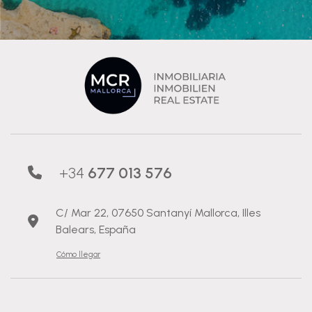
+34
677 013 576
C/ Mar 22, 07650 Santanyí Mallorca, Illes
Balears, España
Cómo llegar