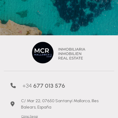
+34
677 013 576
C/ Mar 22, 07650 Santanyí Mallorca, Illes
Balears, España
Cómo llegar