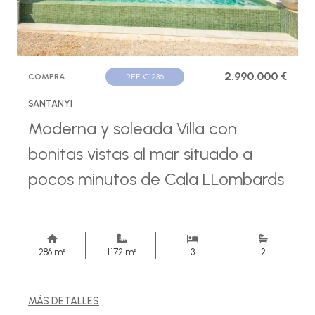
2.990.000 €
COMPRA
REF. C1236
SANTANYI
Moderna y soleada Villa con
bonitas vistas al mar situado a
pocos minutos de Cala LLombards
286 m²
1.172 m²
3
2
MÁS DETALLES