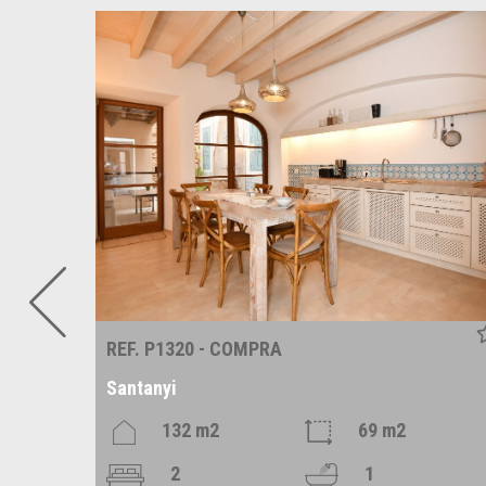
REF. P1320 - COMPRA
Santanyi
m2
132 m2
69 m2
2
1