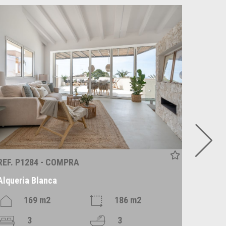
REF. P1284 - COMPRA
REF. C
Alqueria Blanca
Santan
169 m2
186 m2
3
3