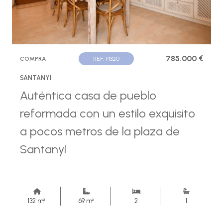
785.000 €
COMPRA
REF. P1320
SANTANYI
Auténtica casa de pueblo
reformada con un estilo exquisito
a pocos metros de la plaza de
Santanyí
132 m²
69 m²
2
1