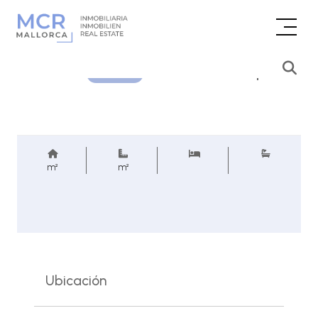
Consultar precio
REF.
m²
m²
Ubicación