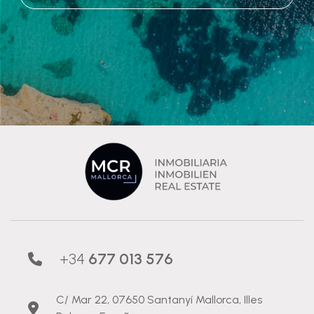
+34
677 013 576
C/ Mar 22, 07650 Santanyí Mallorca, Illes