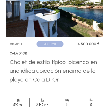
4.500.000 €
COMPRA
REF. C1214
CALA D´OR
Chalet de estilo típico Ibicenco en
una idílica ubicación encima de la
playa en Cala D`Or
599 m²
2.442 m²
6
5