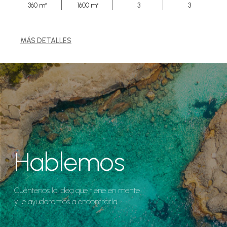
360 m²
1600 m²
3
3
MÁS DETALLES
Hablemos
Cuéntenos la idea que tiene en mente
y le ayudaremos a encontrarla.