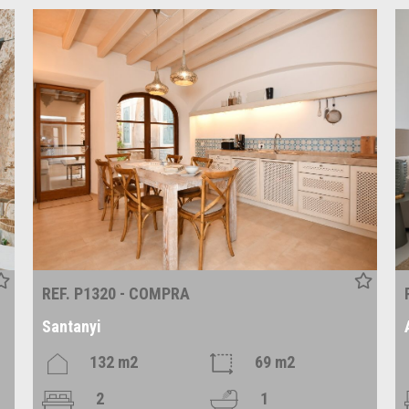
REF. P1320 - COMPRA
Santanyi
132 m2
69 m2
2
1