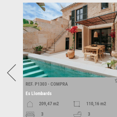
REF. P1303 - COMPRA
Es Llombards
m2
209,47 m2
110,16 m2
3
3