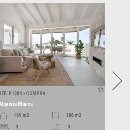
REF. P1284 - COMPRA
REF. C
Alqueria Blanca
Santan
169 m2
186 m2
3
3