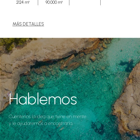
2124 m²
90.000 m²
MÁS DETALLES
Hablemos
Cuéntenos la idea que tiene en mente
y le ayudaremos a encontrarla.