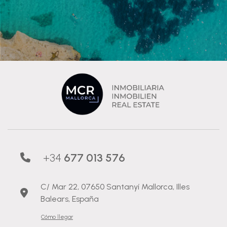
+34
677 013 576
C/ Mar 22, 07650 Santanyí Mallorca, Illes
Balears, España
Cómo llegar