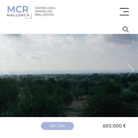
650.000 €
REF. F1184