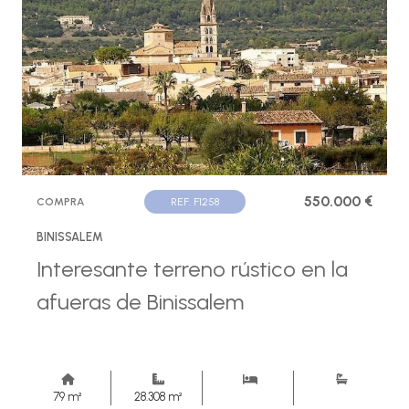
550.000 €
COMPRA
REF. F1258
BINISSALEM
Interesante terreno rústico en la
afueras de Binissalem
79 m²
28.308 m²