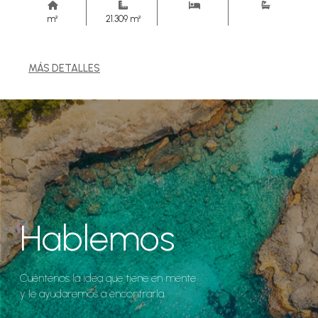
m²
21.309 m²
MÁS DETALLES
Hablemos
Cuéntenos la idea que tiene en mente
y le ayudaremos a encontrarla.