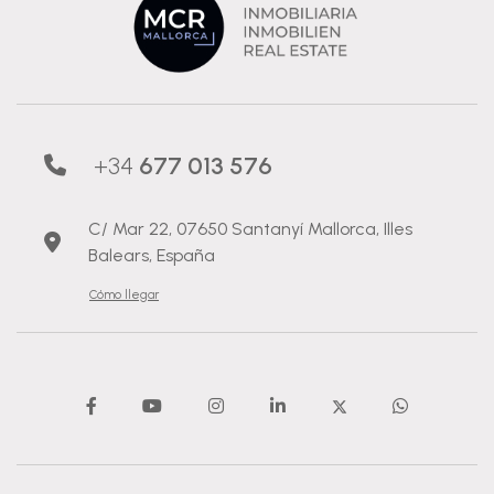
+34
677 013 576
C/ Mar 22, 07650 Santanyí Mallorca, Illes
Balears, España
Cómo llegar