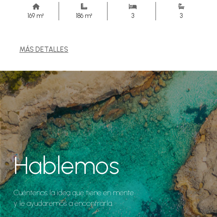
169 m²
186 m²
3
3
MÁS DETALLES
Hablemos
Cuéntenos la idea que tiene en mente
y le ayudaremos a encontrarla.