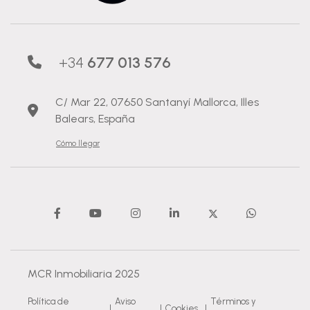
+34
677 013 576
C/ Mar 22, 07650 Santanyí Mallorca, Illes
Balears, España
Cómo llegar
MCR Inmobiliaria 2025
Política de
Aviso
Términos y
|
|
Cookies
|