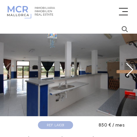
850 € / mes
REF. LA1031