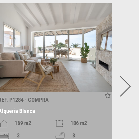
REF. P1284 - COMPRA
REF. P
Alqueria Blanca
Santan
169 m2
186 m2
3
3