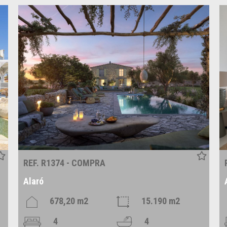
REF. R1374 - COMPRA
Alaró
678,20 m2
15.190 m2
4
4