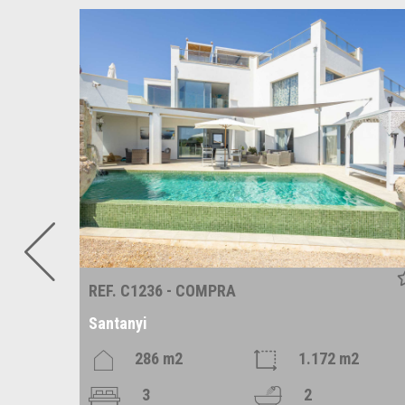
REF. C1236 - COMPRA
Santanyi
m2
286 m2
1.172 m2
3
2