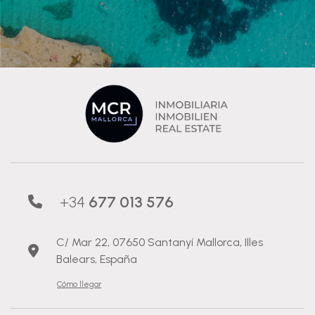
+34
677 013 576
C/ Mar 22, 07650 Santanyí Mallorca, Illes
Balears, España
Cómo llegar