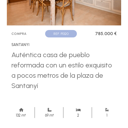
785.000 €
COMPRA
REF. P1320
SANTANYI
Auténtica casa de pueblo
reformada con un estilo exquisito
a pocos metros de la plaza de
Santanyí
132 m²
69 m²
2
1