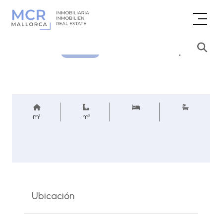
Consultar precio
REF.
m²
m²
Ubicación