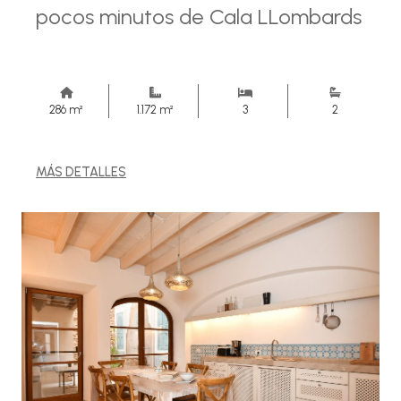
pocos minutos de Cala LLombards
286 m²
1.172 m²
3
2
MÁS DETALLES