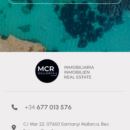
+34
677 013 576
C/ Mar 22, 07650 Santanyí Mallorca, Illes