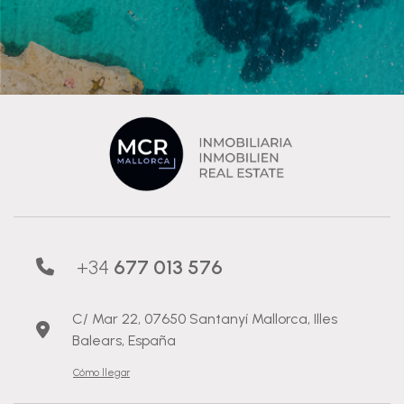
+34
677 013 576
C/ Mar 22, 07650 Santanyí Mallorca, Illes
Balears, España
Cómo llegar