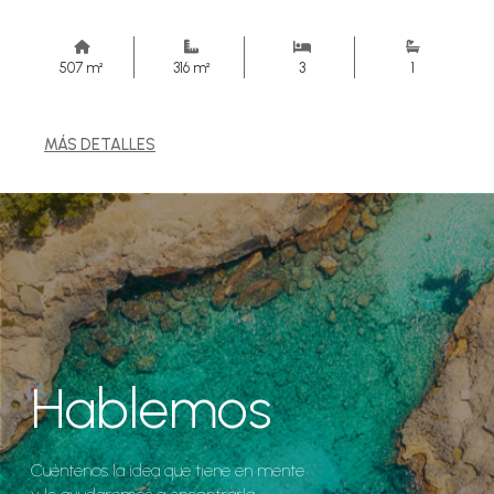
507 m²
316 m²
3
1
MÁS DETALLES
Hablemos
Cuéntenos la idea que tiene en mente