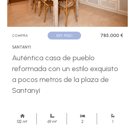
785.000 €
COMPRA
REF. P1320
SANTANYI
Auténtica casa de pueblo
reformada con un estilo exquisito
a pocos metros de la plaza de
Santanyí
132 m²
69 m²
2
1