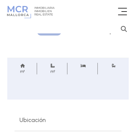
Consultar precio
REF.
m²
m²
Ubicación