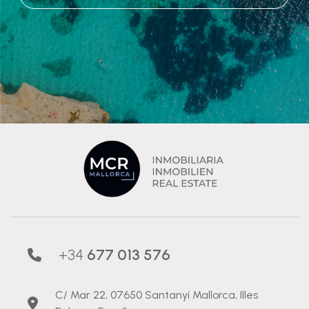
+34
677 013 576
C/ Mar 22, 07650 Santanyí Mallorca, Illes