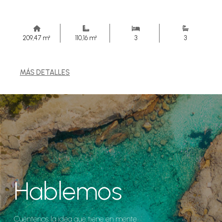
209,47 m²
110,16 m²
3
3
MÁS DETALLES
Hablemos
Cuéntenos la idea que tiene en mente