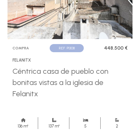
448.500 €
COMPRA
REF. P1308
FELANITX
Céntrica casa de pueblo con
bonitas vistas a la iglesia de
Felanitx
136 m²
137 m²
5
2