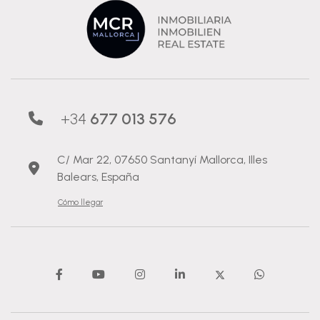
+34
677 013 576
C/ Mar 22, 07650 Santanyí Mallorca, Illes
Balears, España
Cómo llegar