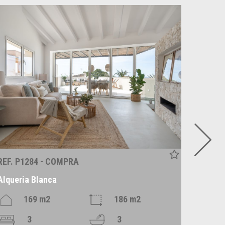
REF. P1284 - COMPRA
REF. R
Alqueria Blanca
Alaró
169 m2
186 m2
3
3