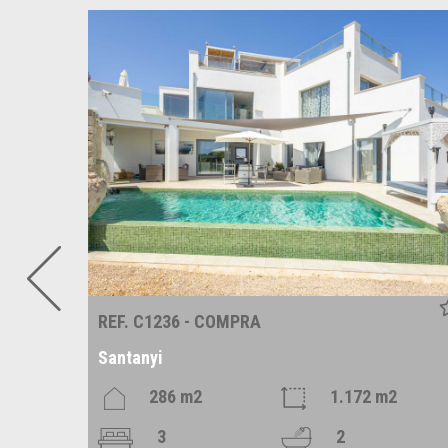
REF. C1236 - COMPRA
Santanyi
m2
286 m2
1.172 m2
3
2