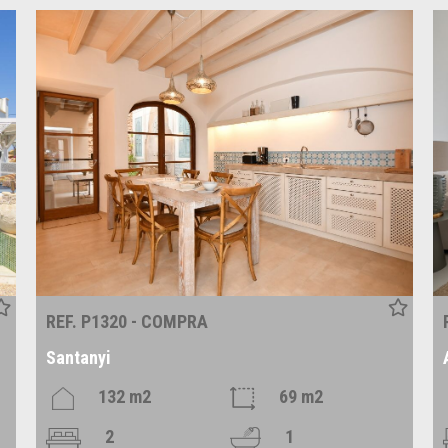
REF. P1320 - COMPRA
Santanyi
132 m2
69 m2
2
1