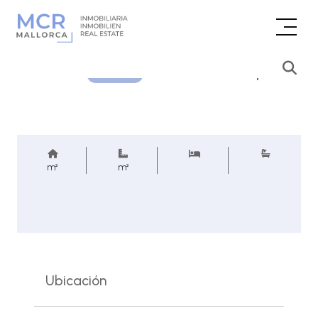
Consultar precio
REF.
m²
m²
Ubicación