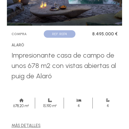
8.495.000 €
COMPRA
REF. R1374
ALARÓ
Impresionante casa de campo de
unos 678 m2 con vistas abiertas al
puig de Alaró
678,20 m²
15.190 m²
4
4
MÁS DETALLES