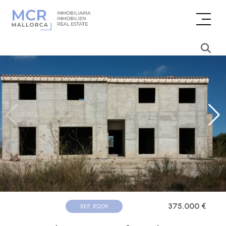
375.000 €
REF. R1209