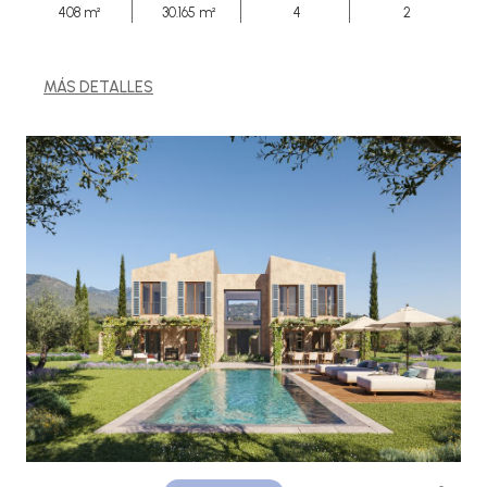
408 m²
30.165 m²
4
2
MÁS DETALLES