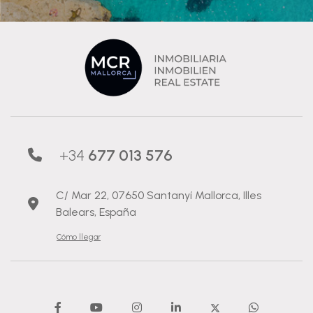
+34
677 013 576
C/ Mar 22, 07650 Santanyí Mallorca, Illes
Balears, España
Cómo llegar