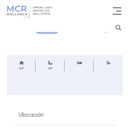
Consultar precio
REF.
m²
m²
Ubicación