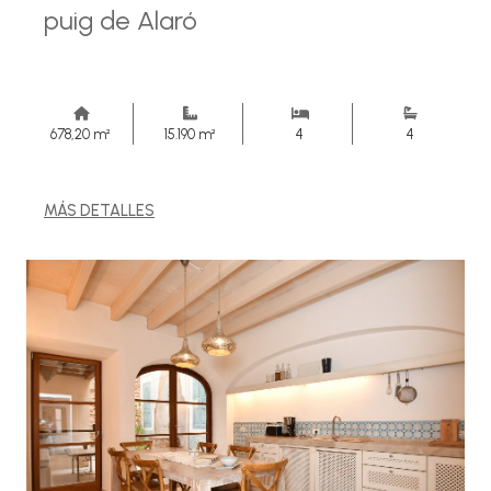
puig de Alaró
678,20 m²
15.190 m²
4
4
MÁS DETALLES