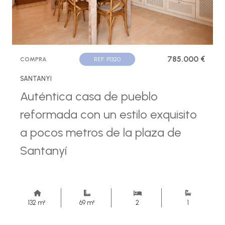
785.000 €
COMPRA
REF. P1320
SANTANYI
Auténtica casa de pueblo
reformada con un estilo exquisito
a pocos metros de la plaza de
Santanyí
132 m²
69 m²
2
1