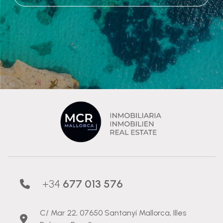
+34
677 013 576
C/ Mar 22, 07650 Santanyí Mallorca, Illes