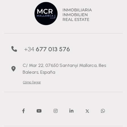
+34
677 013 576
C/ Mar 22, 07650 Santanyí Mallorca, Illes
Balears, España
Cómo llegar