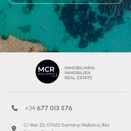
+34
677 013 576
C/ Mar 22, 07650 Santanyí Mallorca, Illes