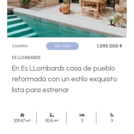
1.095.000 €
COMPRA
REF. P1303
ES LLOMBARDS
En Es LLombards casa de pueblo
reformada con un estilo exquisito
lista para estrenar
209,47 m²
110,16 m²
3
3