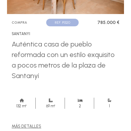
785.000 €
COMPRA
REF. P1320
SANTANYI
Auténtica casa de pueblo
reformada con un estilo exquisito
a pocos metros de la plaza de
Santanyí
132 m²
69 m²
2
1
MÁS DETALLES