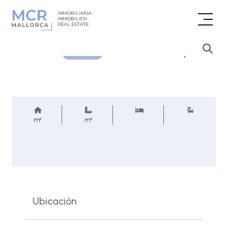
Consultar precio
REF.
m²
m²
Ubicación